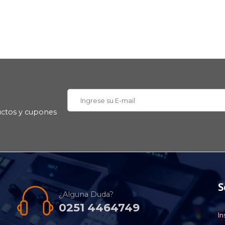
uctos y cupones
S
¿Alguna Duda?
0251 4464749
I