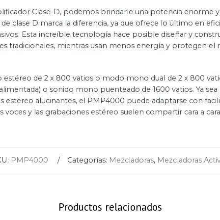
mplificador Clase-D, podemos brindarle una potencia enorme 
ión de clase D marca la diferencia, ya que ofrece lo último en ef
asivos. Esta increíble tecnología hace posible diseñar y con
rtes tradicionales, mientras usan menos energía y protegen e
stéreo de 2 x 800 vatios o modo mono dual de 2 x 800 vatios
 alimentada) o sonido mono puenteado de 1600 vatios. Ya sea qu
s estéreo alucinantes, el PMP4000 puede adaptarse con facilid
s voces y las grabaciones estéreo suelen compartir cara a cara
KU:
PMP4000
Categorías:
Mezcladoras
,
Mezcladoras Acti
Productos relacionados