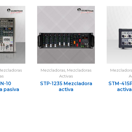
ezcladoras
Mezcladoras
,
Mezcladoras
Mezclador
as
Activas
A
N-10
STP-1235 Mezcladora
STM-415P
a pasiva
activa
activa