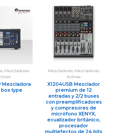
as
,
Mezcladoras
Mezcladoras
,
Mezcladoras
Mezcla
ctivas
Activas
 Mezcladora
X1204USB Mezclador
ORION 
 box type
premium de 12
entradas y 2/2 buses
con preamplificadores
y compresores de
micrófono XENYX,
ecualizador británico,
procesador
multiefectos de 24 bits