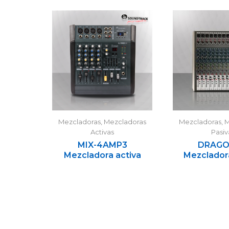
Mezcladoras
,
Mezcladoras
Mezcladoras
,
M
Activas
Pasiv
MIX-4AMP3
DRAGO
Mezcladora activa
Mezclador