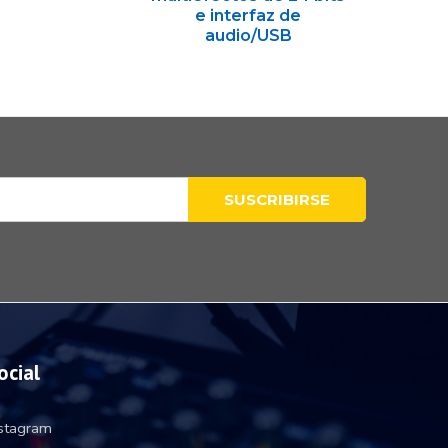
e interfaz de
audio/USB
ocial
nstagram