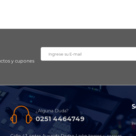
uctos y cupones
S
¿Alguna Duda?
0251 4464749
I