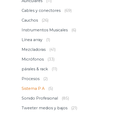
Auriculares
(11)
Cables y conectores
(69)
Cauchos
(26)
Instrumentos Musicales
(6)
Línea array
(1)
Mezcladoras
(41)
Micrófonos
(33)
párales & rack
(11)
Procesos
(2)
Sistema P A
(5)
Sonido Profesional
(85)
Tweeter medios y bajos
(21)